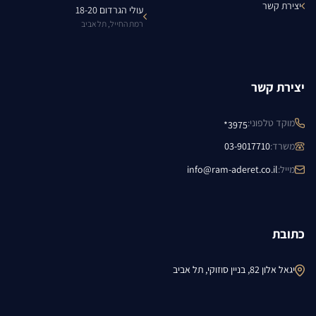
יצירת קשר
עולי הגרדום 18-20
רמת החייל, תל אביב
יצירת קשר
מוקד טלפוני
:
3975*
משרד
:
03-9017710
מייל
:
info@ram-aderet.co.il
כתובת
יגאל אלון 82, בניין סוזוקי, תל אביב