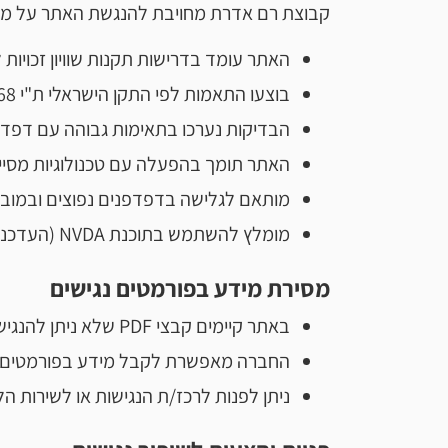
קבוצת רם אדרת מחויבת להנגשת האתר על מנת 
האתר עומד בדרישות תקנות שוויון זכויות ל
בוצעו התאמות לפי התקן הישראלי ת"י 5568 לרמה AA.
הבדיקות נערכו בתאימות גבוהה עם דפדפן irefox
האתר תומך בהפעלה עם טכנולוגיות מסייעות ובשי
מותאם לגלישה בדפדפנים נפוצים ובמוביי
מומלץ להשתמש בתוכנת NVDA (העדכנית ביותר) להקראת מסך.
מסירת מידע בפורמטים נגישים
באתר קיימים קבצי PDF שלא ניתן להנגיש בתוכנת המקור.
החברה מאפשרת לקבל מידע בפורמטים נג
ניתן לפנות לרכז/ת הנגישות או לשירות הל