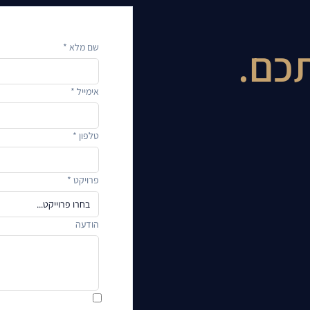
כם.
שם מלא *
אימייל *
טלפון *
פרויקט *
הודעה
ידוע לי כי בהשארת הפרטי