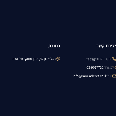
יצירת קשר
כתובת
מוקד טלפוני
:
יגאל אלון 82, בניין סוזוקי, תל אביב
3975*
משרד
:
03-9017710
מייל
:
info@ram-aderet.co.il